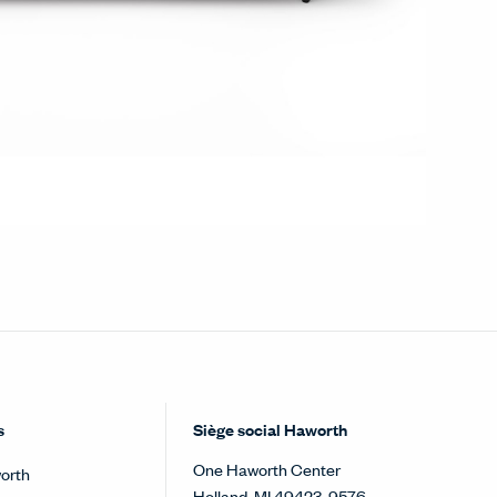
s
Siège social Haworth
One Haworth Center
orth
Holland, MI 49423-9576