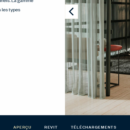
onnels. La gamme
 les types
APERÇU
REVIT
TÉLÉCHARGEMENTS