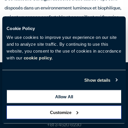
disposés dans un environnement lumineux et biophilique,
créant un espace confortable et accueillant qui favorise
le bien-être, les interactions informelles et les moments
Cookie Policy
de pause sur le lieu de travail.
We use cookies to improve your experience on our site
and to analyze site traffic. By continuing to use this
website, you consent to the use of cookies in accordance
with our
cookie policy.
Show details
Coordonnées géographiques
Allow All
No.R Akasaka-Mitsuke 9F, 3-9-2 Akasaka Minato-
Customize
ku, Tokyo 107-0052, Japan
+81 3 4520 6230