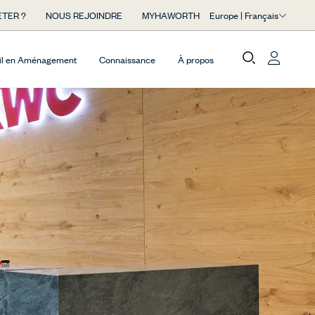
Europe | Français
TER ?
NOUS REJOINDRE
MYHAWORTH
il en Aménagement
Connaissance
À propos