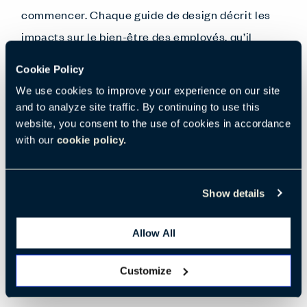
commencer. Chaque guide de design décrit les
impacts sur le bien-être des employés, qu’il
s’agisse de confort psychologique ou physique.
Cookie Policy
We use cookies to improve your experience on our site
L’idée finale est qu’un espace bien aménagé,
and to analyze site traffic. By continuing to use this
website, you consent to the use of cookies in accordance
prenant en compte tous les facteurs importants,
with our
cookie policy.
rendra le personnel plus heureux, favorisera
l’implication des employés, et augmentera à
Show details
terme la productivité. Pourquoi ne pas
commencer dès aujourd’hui en téléchargeant
Allow All
nos guides de design, pour découvrir comment
vous pouvez améliorer votre espace de travail.
Customize