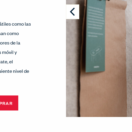
átiles como las
onan como
ores de la
 móvil y
ate, el
uiente nivel de
PRAR