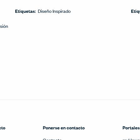
Etiquetas:
Diseño Inspirado
Etiq
usión
cto
Ponerse en contacto
Portales
Contacto
myHawo