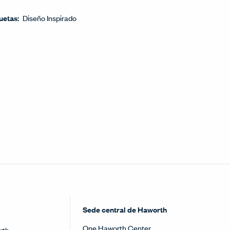
uetas:
Diseño Inspirado
Sede central de Haworth
One Haworth Center
rth