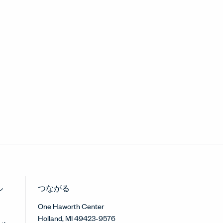
ル
つながる
One Haworth Center
Holland, MI 49423-9576