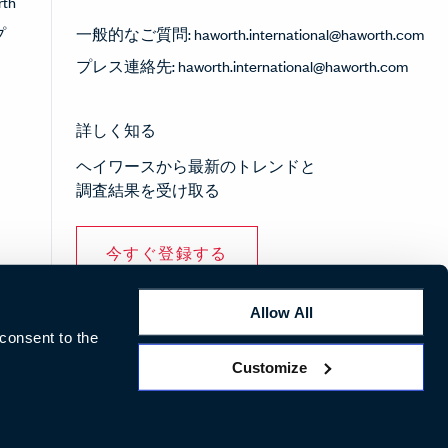
th
プ
一般的なご質問:
haworth.international@haworth.com
プレス連絡先:
haworth.international@haworth.com
詳しく知る
ヘイワースから最新のトレンドと
調査結果を受け取る
今すぐ登録する
Allow All
 consent to the
Customize
Pinterest
Facebook
Twitter
Instagram
Linke