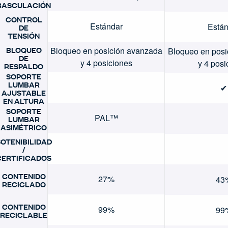
BASCULACIÓN
CONTROL
Estándar
Están
DE
TENSIÓN
BLOQUEO
Bloqueo en posición avanzada
Bloqueo en posi
DE
y 4 posiciones
y 4 posi
RESPALDO
SOPORTE
LUMBAR
✔
AJUSTABLE
EN ALTURA
SOPORTE
PAL™
LUMBAR
ASIMÉTRICO
OTENIBILIDAD
/
CERTIFICADOS
CONTENIDO
27%
43
RECICLADO
CONTENIDO
99%
99
RECICLABLE