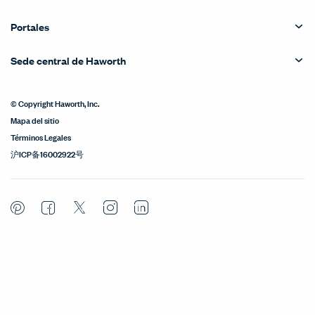
Portales
Sede central de Haworth
© Copyright Haworth, Inc.
Mapa del sitio
Términos Legales
沪ICP备16002922号
Pinterest
Facebook
Twitter
Instagram
LinkedIn