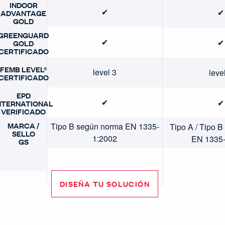
INDOOR
✔
✔
ADVANTAGE
GOLD
GREENGUARD
✔
✔
GOLD
CERTIFICADO
FEMB LEVEL®
level 3
leve
CERTIFICADO
EPD
✔
✔
NTERNATIONAL
VERIFICADO
MARCA /
Tipo B según norma EN 1335-
Tipo A / Tipo 
SELLO
1:2002
EN 1335-
GS
DISEÑA TU SOLUCIÓN