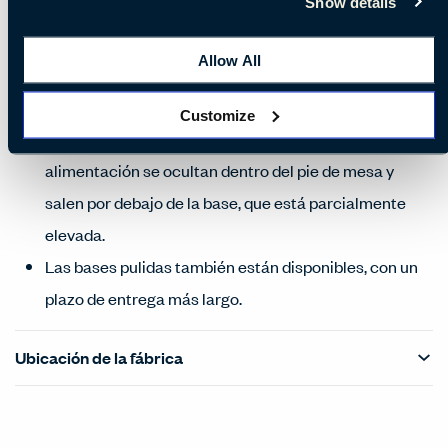
Show details
Los pies de mesa y las bases están disponibles en
negro, blanco o plateado de serie, con seis colores
Allow All
RAL estándar de Boss adicionales
Unidad de alimentación y de datos Pixel disponible,
Customize
situada en el centro del tablero. Los cables de
alimentación se ocultan dentro del pie de mesa y
salen por debajo de la base, que está parcialmente
elevada.
Las bases pulidas también están disponibles, con un
plazo de entrega más largo.
Ubicación de la fábrica