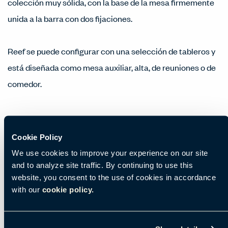
colección muy sólida, con la base de la mesa firmemente
unida a la barra con dos fijaciones.
Reef se puede configurar con una selección de tableros y
está diseñada como mesa auxiliar, alta, de reuniones o de
comedor.
Cookie Policy
Características
We use cookies to improve your experience on our site
and to analyze site traffic. By continuing to use this
Tableros disponibles en MFC, MF MDF, laminado y
website, you consent to the use of cookies in accordance
acabados enchapados
with our
cookie policy.
Opción de tablero redondo o cuadrado
Disponible con base redonda o cuadrada