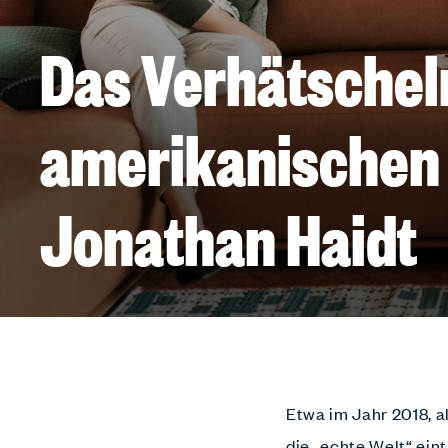
Das Verhätschel
amerikanischen 
Jonathan Haidt
Etwa im Jahr 2018, a
die „echte Welt“ ein