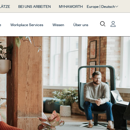
Europe | Deutsch
LÄTZE
BEI UNS ARBEITEN
MYHAWORTH
e
Workplace Services
Wissen
Über uns