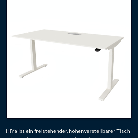
HiYa ist ein freistehender, höhenverstellbarer Tisch