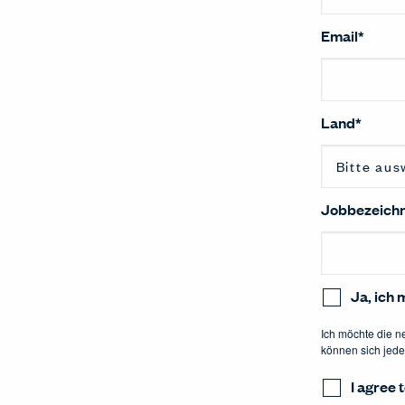
Email
*
Land
*
Jobbezeich
Ja, ich
Ich möchte die n
können sich jede
I agree