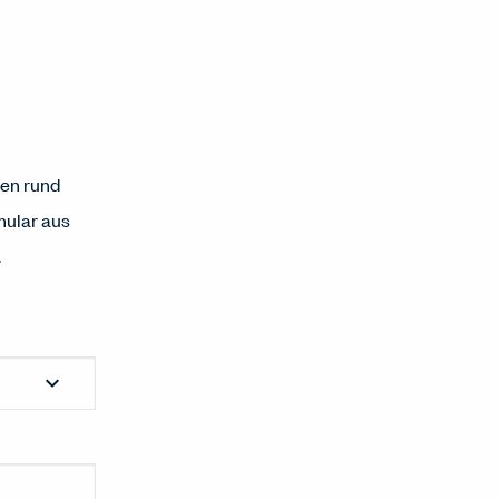
gen rund
mular aus
.