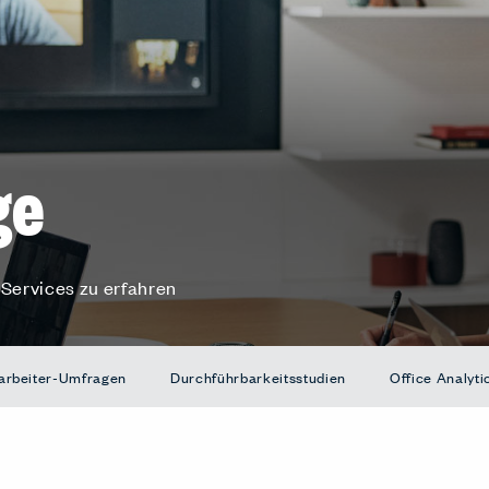
ge
 Services zu erfahren
arbeiter-Umfragen
Durchführbarkeitsstudien
Office Analyti