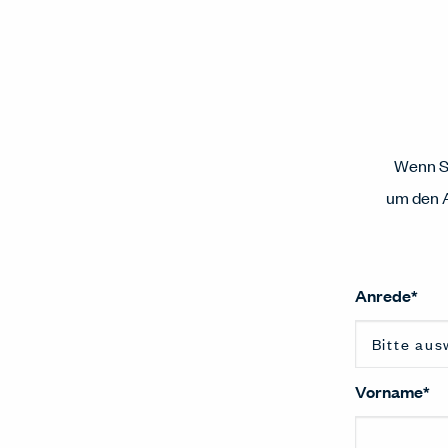
Wenn Si
um den A
Anrede
*
Vorname
*