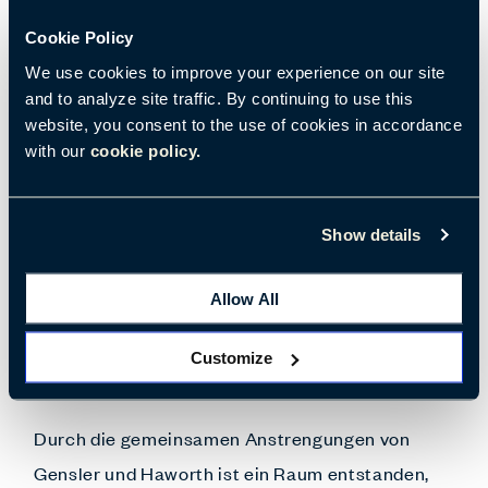
Aufgaben zu wählen. Haworth und Gensler
Cookie Policy
arbeiteten eng mit Shell zusammen, um
We use cookies to improve your experience on our site
geeignete Möbellösungen für jeden Bereich zu
and to analyze site traffic. By continuing to use this
finden. Dabei wurde auf die Portfolios von
website, you consent to the use of cookies in accordance
Haworth und Haworth Collection
with our
cookie policy.
zurückgegriffen. Ein herausragender Bereich ist
die Ruhezone mit BuzziSpace-Produkten. Sie
Show details
wurde von Haworths virtuellem Showroom
inspiriert und durch den innovativen Nia-Stuhl
Allow All
ergänzt, der als aktive Sitzlösung für
Besprechungen entwickelt wurde.
Customize
Durch die gemeinsamen Anstrengungen von
Gensler und Haworth ist ein Raum entstanden,