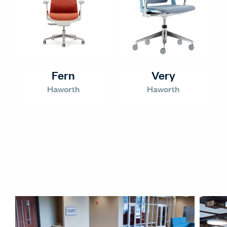
Fern
Very
Haworth
Haworth