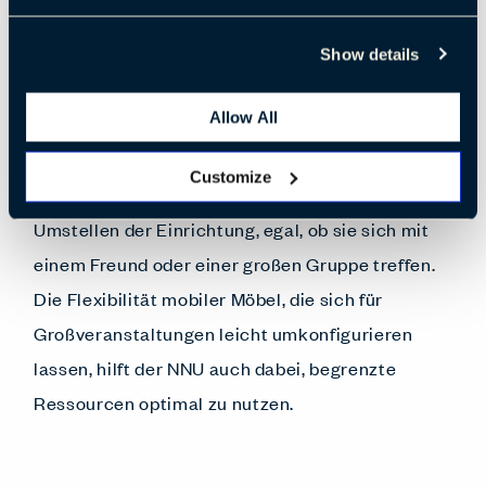
Die NNU zeigt den Studierenden, dass ihre
Show details
Bedürfnisse wichtig sind, indem sie Räume
Allow All
bereitstellt, die an ihre Aktivitäten angepasst
werden können. Tische und Sitzgelegenheiten
Customize
auf Rollen erleichtern den Studierenden das
Umstellen der Einrichtung, egal, ob sie sich mit
einem Freund oder einer großen Gruppe treffen.
Die Flexibilität mobiler Möbel, die sich für
Großveranstaltungen leicht umkonfigurieren
lassen, hilft der NNU auch dabei, begrenzte
Ressourcen optimal zu nutzen.