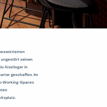
onzentrierten
 ungestört seinen
o Aisslinger in
arter geschaffen. Im
 Co-Working-Spaces
eten
itsplatz.