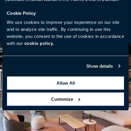
Gruppen. Die extra ausgewählten großblättrigen
Cookie Policy
Pflanzen sorgen für frisches Grün. Zudem bietet der
We use cookies to improve your experience on our site
Raum einen unvergleichlichen Blick auf die Stadt.
and to analyze site traffic. By continuing to use this
website, you consent to the use of cookies in accordance
with our
cookie policy.
Show details
Allow All
Customize