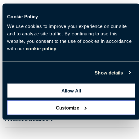
Eine neue Dimension, in der Höhe reduziert, aber mit einer
Cookie Policy
breiteren Tischplatte, wird in zwei der bestehenden
We use cookies to improve your experience on our site
Versionen der Kollektion angeboten: Gong, mit matter
and to analyze site traffic. By continuing to use this
Lackierung in Weiß, Schlamm oder Anthrazit, und Gong
website, you consent to the use of cookies in accordance
with our
cookie policy.
Lux, mit polierter Lackierung nur in der Option Blau
Metallic. Gong gibt es auch mit Standardmaßen in der
Variante Gong Terrazzo, die den Charme eines
Show details
venezianischen Fußbodens nachahmt.
Allow All
Customize
Produktionsstandort