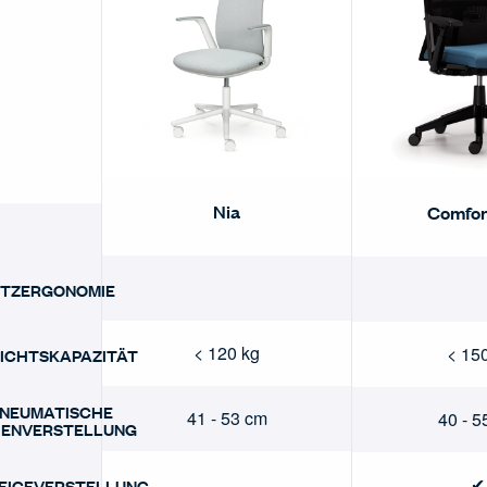
Nia
Comfor
ITZERGONOMIE
< 120 kg
< 15
ICHTSKAPAZITÄT
NEUMATISCHE
41 - 53 cm
40 - 5
ENVERSTELLUNG
✔
NEIGEVERSTELLUNG