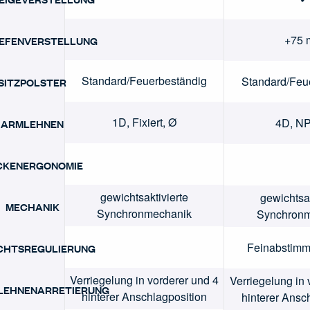
+75
IEFENVERSTELLUNG
Standard/Feuerbeständig
Standard/Feu
SITZPOLSTER
1D, Fixiert, Ø
4D, NP
ARMLEHNEN
CKENERGONOMIE
gewichtsaktivierte
gewichtsak
MECHANIK
Synchronmechanik
Synchron
Feinabstimm
CHTSREGULIERUNG
Verriegelung in vorderer und 4
Verriegelung in 
LEHNENARRETIERUNG
hinterer Anschlagposition
hinterer Ansc