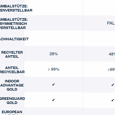
UMBALSTÜTZE:
ENVERSTELLBAR
UMBALSTÜTZE:
PA
SYMMETRISCH
VERSTELLBAR
ACHHALTIGKEIT
RECYELTER
28%
48
ANTEIL
ANTEIL
> 99%
>9
RECYCELBAR
INDOOR
✔
✔
ADVANTAGE
GOLD
GREENGUARD
✔
✔
GOLD
EUROPEAN