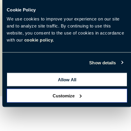
Cookie Policy
We use cookies to improve your experience on our site
Online-Konfigurator
and to analyze site traffic. By continuing to use this
website, you consent to the use of cookies in accordance
with our
cookie policy.
Entwerfen Sie Ihr Wunschmodell und passen Sie
die Optionen und Ausführungen nach Belieben an.
Show details
🛠 KONFIGURATOR
Allow All
Customize