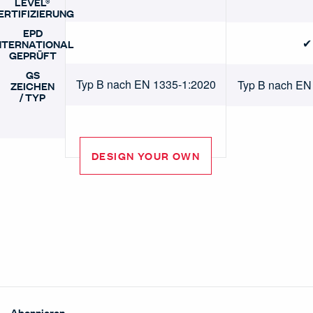
LEVEL®
ERTIFIZIERUNG
EPD
✔
NTERNATIONAL
GEPRÜFT
GS
Typ B nach EN 1335-1:2020
Typ B nach EN
ZEICHEN
/ TYP
DESIGN YOUR OWN
Abonnieren