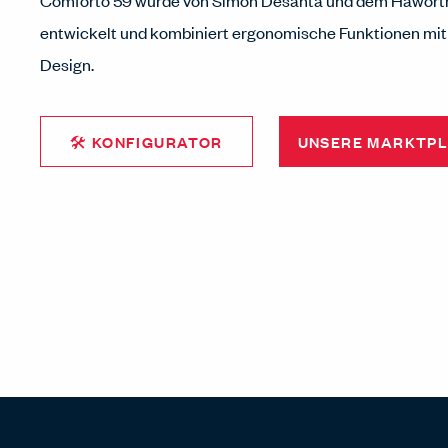
Comforto 59 wurde von Simon Desanta und dem Haworth
entwickelt und kombiniert ergonomische Funktionen mit
Design.
🛠 KONFIGURATOR
UNSERE MARKTP