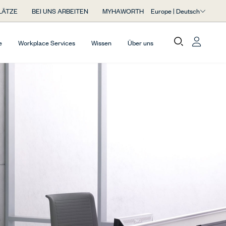
Europe | Deutsch
LÄTZE
BEI UNS ARBEITEN
MYHAWORTH
e
Workplace Services
Wissen
Über uns