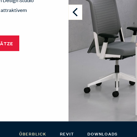
 Design Studio
 attraktivem
LÄTZE
ÜBERBLICK
REVIT
DOWNLOADS