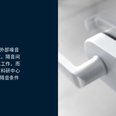
任何外部噪音
善其内环
障。隔音间
任意办公室内
效率。高效
或工作，而
优雅的功能
安全性，并
立科研中心
，使之适配
间内部的运
绝佳的隔音条件