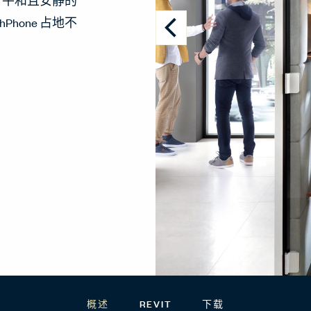
适、平和且安静的
hone 占地不
概述
REVIT
下载