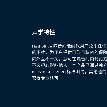
声学特性
通风和新鲜空气
个性化您的隔音间
Hushoffice 隔音间能确保用户免于
Hushoffice 隔音间内良好的通风可改
的干扰，为用户提供可靠且私密的保
Hushoffice 隔音间设计可轻松适配
境，提升使用感，并提高用户的工作
内外互不干扰，您可在隔音间内讨论
装。隔音板、地毯及桌椅都拥有简洁
的空气交换最大限度提高了隔音间的
不必担心影响他人。本产品已通过独
性设计，可在此基础上个性化隔音间
可防止病菌的传播。通风系统由隔音
ISO 23351 - 1:2020 标准测试，其
您公司的装修风格。
动传感器控制。
获得专业认可。