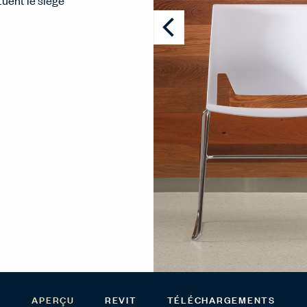
uent le siège
APERÇU
REVIT
TÉLÉCHARGEMENTS