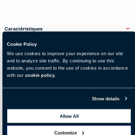
Caractéristiques
Conçu pour répondre aux engagements de durabilité
Cookie Policy
Haworth.
We use cookies to improve your experience on our site
Ni colle ni adhésif - toutes les pièces sont assemblées
and to analyze site traffic. By continuing to use this
website, you consent to the use of cookies in accordance
par un système de liaison réversible.
with our
cookie policy.
La taille du conditionnement (22 kg) - réduit les
émissions liées au transport et peut être aisément
Show details
manipulé.
Montage et démontage faciles - 6 vis et un outil
Allow All
suffisent.
Nouvelle mousse Biomass Balance - fabriquée à partir
Customize