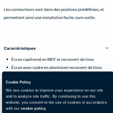
Les connecteurs sont dans des positions prédéfinies, et
permettent ainsi une installation facile, sans outils.
Caractéristiques
Écran capitonné en MDF et recouvert de tissu
Écran avec cadre en aluminium recouvert de tissu
Pour les différentes options de tissus, se référer à la
Cookie Policy
Collection Européenne de Finitions
We use cookies to improve your experience on our site
and to analyze site traffic. By continuing to use this
Options
website, you consent to the use of cookies in accordance
with our
cookie policy.
Certificats et récompenses