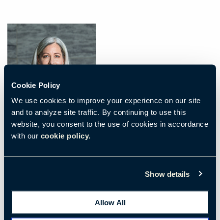
Cookie Policy
We use cookies to improve your experience on our site
and to analyze site traffic. By continuing to use this
website, you consent to the use of cookies in accordance
with our
cookie policy.
L’économie en 2022 : Soyez prudent dans vos
souhaits
Tandis que la Réserve Fédérale américaine augmente les
Show details
taux, entreprises et particuliers font face à une peur
Allow All
commune : la récession. Pourtant, un ralentissement de