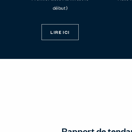
début)
LIRE ICI
Rapport de tenda