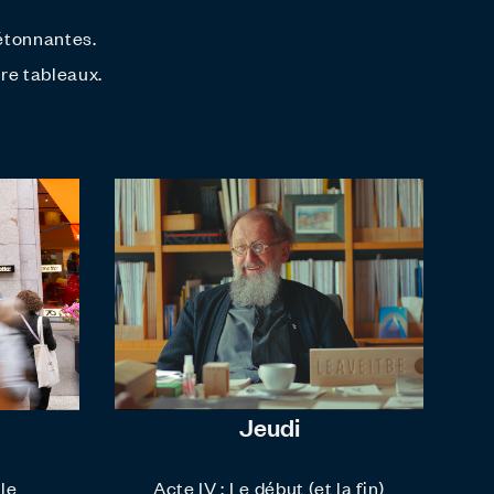
étonnantes.
tre tableaux.
Jeudi
 le
Acte IV : Le début (et la fin)