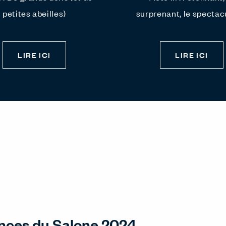
petites abeilles)
surprenant, le spectac
LIRE ICI
LIRE ICI
nces du Salone 2024