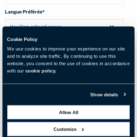
Langue Préférée
*
Cookie Policy
Pays
*
We use cookies to improve your experience on our site
and to analyze site traffic. By continuing to use this
website, you consent to the use of cookies in accordance
with our
cookie policy.
Je souhaite recevoir les dernières nouvelles, tendances et recherches de
Haworth par e-mail. Vous pouvez vous désinscrire à tout moment. Consultez
notre
politique de confidentialité
.
Show details
J'accepte de recevoir d'autres communications de
Haworth.
*
Allow All
Afin de vous fournir le contenu demandé, nous devons stocker et traiter vos
données personnelles.
Customize