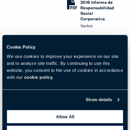
2016 Informe de
Responsabilidad
Social
Corporativa
Varios
Cookie Policy
We use cookies to improve your experience on our site
and to analyze site traffic. By continuing to use this
website, you consent to the use of cookies in accordance
with our
cookie policy.
Show details
Opciones
Opci
2015 Informe de
2014 Informe de
Allow All
Sostenibilidad
Sostenibilidad
Varios
Varios