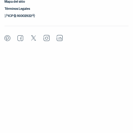
Mapa del sitio
Términos Legales
沪ICP备16002922号
Pinterest
Facebook
Twitter
Instagram
LinkedIn